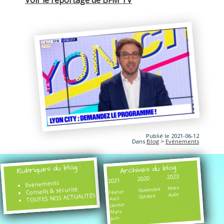
Voir le reportage de BFM TV
Publié le 2021-06-12
Dans
Blog
>
Evénements
Rubriques du blog :
Archives du blog :
2023
2020
2021
Evénements
Mars
Conseils & sécurité
Novembre
Février
Août
TOUTES NOS ACTUALITÉS
Octobre
Avril
Janvier
Mars
Juin