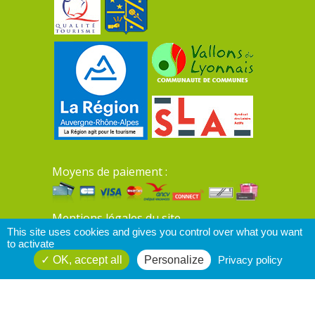
Moyens de paiement :
Mentions légales du site
This site uses cookies and gives you control over what you want
to activate
OK, accept all
Personalize
Privacy policy