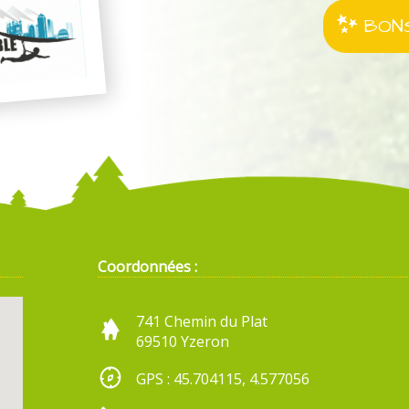
BONS
Coordonnées :
741 Chemin du Plat
69510 Yzeron
GPS : 45.704115, 4.577056