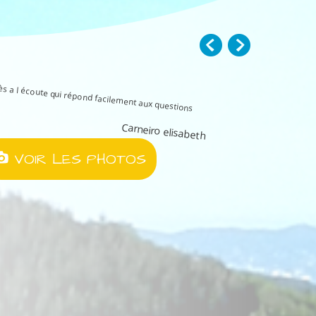
rès a l écoute qui répond facilement aux questions
Carneiro elisabeth
VOIR LES PHOTOS