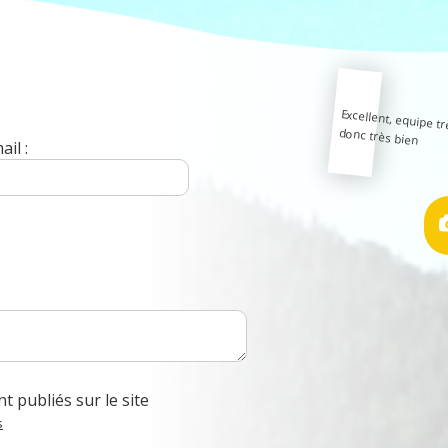
Excellent, equipe t
donc très bien
il :
t publiés sur le site
s