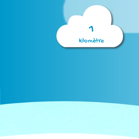
1
kilomètre