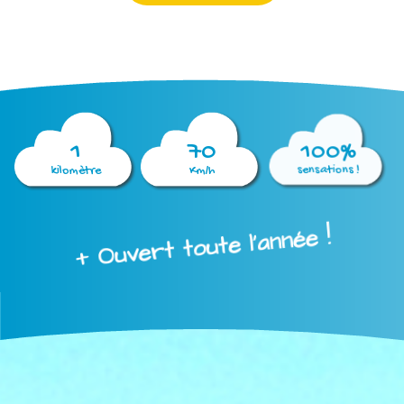
1
70
100%
kilomètre
Km/h
sensations !
+ Ouvert toute l'année !