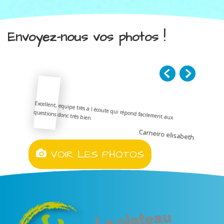
Envoyez-nous vos photos !
Excellent, equipe très a l écoute qui répond facilement aux
questions donc très bien
Carneiro elisabeth
VOIR LES PHOTOS