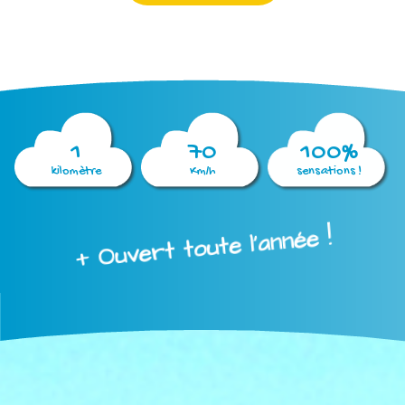
1
70
100%
kilomètre
Km/h
sensations !
+ Ouvert toute l'année !