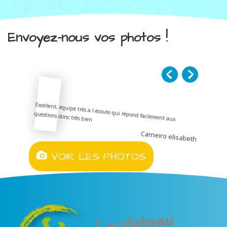
Envoyez-nous vos photos !
Excellent, equipe très a l écoute qui répond facilement aux
questions donc très bien
Carneiro elisabeth
VOIR LES PHOTOS