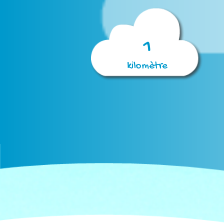
1
kilomètre