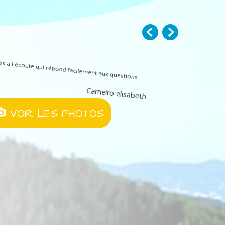
rès a l écoute qui répond facilement aux questions
Carneiro elisabeth
VOIR LES PHOTOS