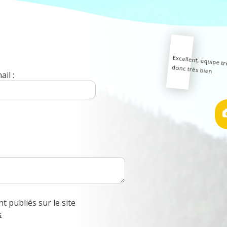
Excellent, equipe t
donc très bien
il :
t publiés sur le site
s