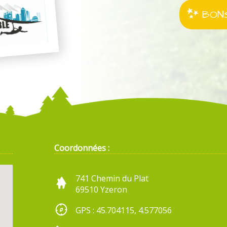
BONS
Coordonnées :
741 Chemin du Plat
69510 Yzeron
GPS : 45.704115, 4.577056