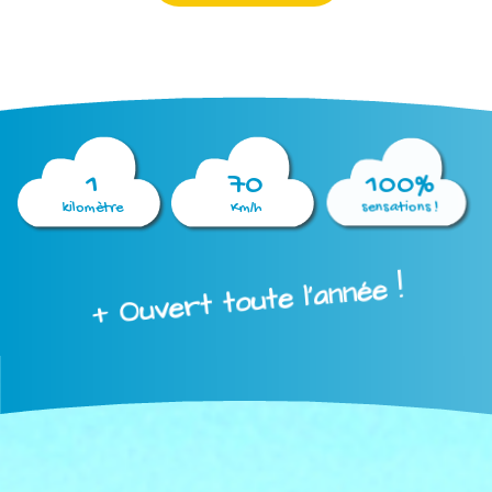
1
70
100%
kilomètre
Km/h
sensations !
+ Ouvert toute l'année !