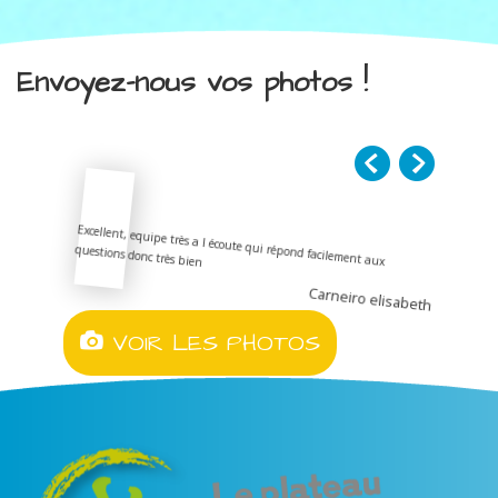
Envoyez-nous vos photos !
Excellent, equipe très a l écoute qui répond facilement aux
questions donc très bien
Carneiro elisabeth
VOIR LES PHOTOS