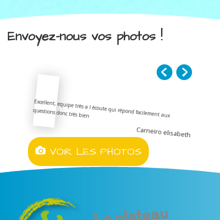
Envoyez-nous vos photos !
Excellent, equipe très a l écoute qui répond facilement aux
questions donc très bien
Carneiro elisabeth
VOIR LES PHOTOS