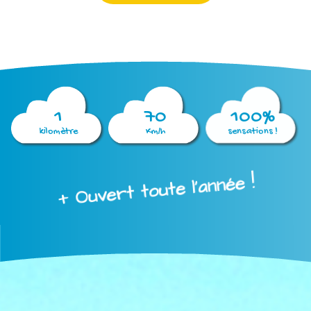
1
70
100%
kilomètre
Km/h
sensations !
+ Ouvert toute l'année !