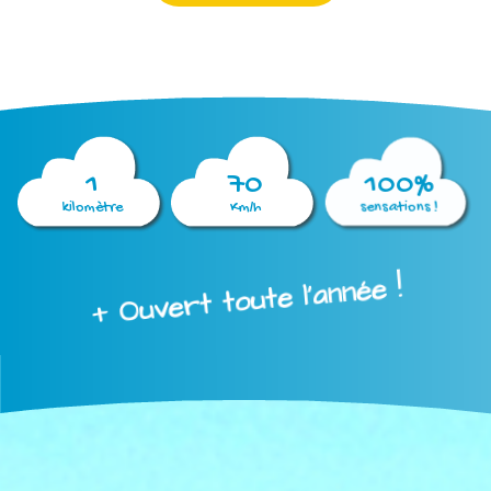
1
70
100%
kilomètre
Km/h
sensations !
+ Ouvert toute l'année !