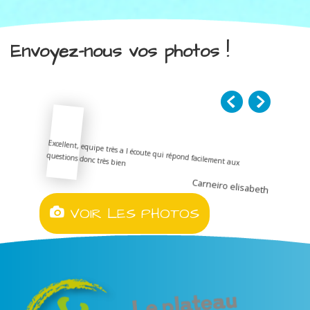
Envoyez-nous vos photos !
Excellent, equipe très a l écoute qui répond facilement aux
questions donc très bien
Carneiro elisabeth
VOIR LES PHOTOS