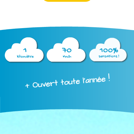
1
70
100%
kilomètre
Km/h
sensations !
+ Ouvert toute l'année !