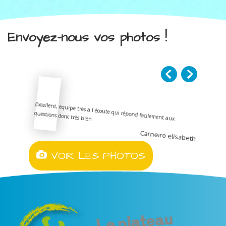
Envoyez-nous vos photos !
Excellent, equipe très a l écoute qui répond facilement aux
questions donc très bien
Carneiro elisabeth
VOIR LES PHOTOS